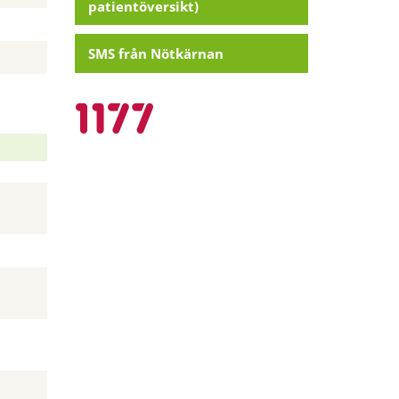
patientöversikt)
SMS från Nötkärnan