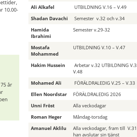
ettider,
Ali Alkafel
UTBILDNING V.16 – V.49
r 10.00-
Shadan Davachi
Semester v.32 och v.34
Hamida
Semester v.29-32
Ibrahimi
Mostafa
UTBILDNING V.10 – V.47
Mohammed
Hakim Hussein
Arbetar v.32 UTBILDNING V.3
V.48
Mohamed Ali
FÖRÄLDRALEDIG V.25 – V.33
 75 år
år
Ellen Noordstar
FÖRÄLDRALEDIG 2026
ppen
Unni Fröst
Alla veckodagar
Roman Heger
Måndag-torsdag
Amanuel Aklilu
Alla veckodagar, fram till V.3
han avslutar sin tjänst