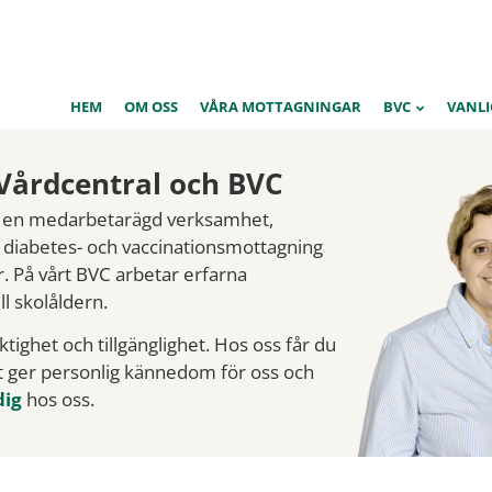
HEM
OM OSS
VÅRA MOTTAGNINGAR
BVC
VANLI
Vårdcentral och BVC
r en medarbetarägd verksamhet,
, diabetes- och vaccinations­mottagning
 På vårt BVC arbetar erfarna
ll skolåldern.
tighet och tillgänglighet. Hos oss får du
et ger personlig kännedom för oss och
dig
hos oss.